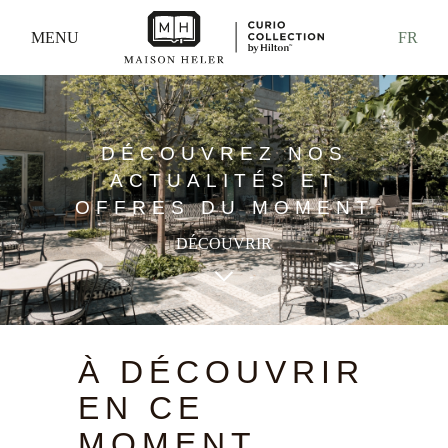
MENU
FR
DÉCOUVREZ NOS
ACTUALITÉS ET
OFFRES DU MOMENT
DÉCOUVRIR
keyboard_arrow_down
À DÉCOUVRIR
EN CE
MOMENT