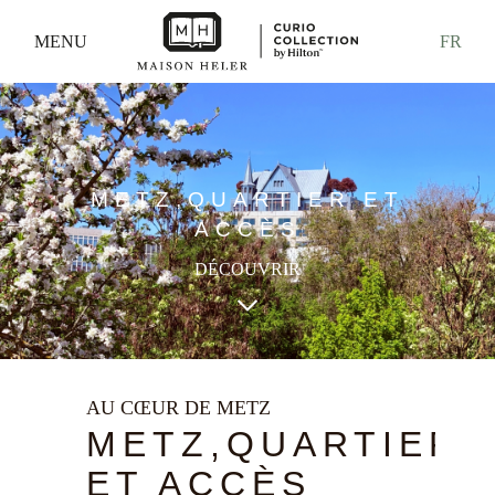
MENU
FR
METZ,QUARTIER ET
ACCÈS
DÉCOUVRIR
keyboard_arrow_down
AU CŒUR DE METZ
METZ,QUARTIER
ET ACCÈS